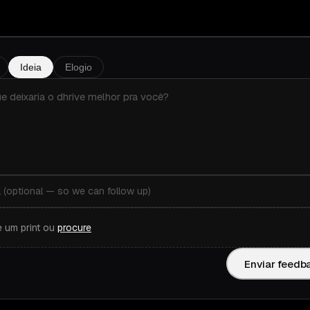
Ideia
Elogio
e um print ou
procure
Enviar feedb