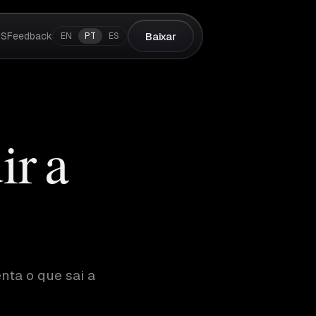
OS
Feedback
Baixar
EN
PT
ES
ir a
nta o que sai a