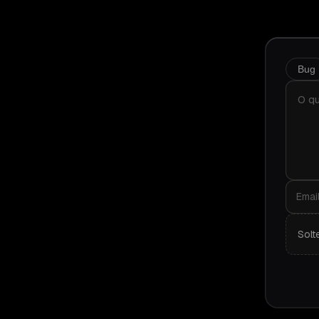
Bug
Solt